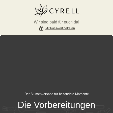
HALT SPRINGEN
Wir sind bald für euch da!
Mit Passwort betreten
Der Blumenversand für besondere Momente
Die Vorbereitungen